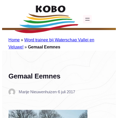
Ga
naar
de
inhoud
Home
»
Word trainee bij Waterschap Vallei en
Veluwe!
»
Gemaal Eemnes
Gemaal Eemnes
Marije Nieuwenhuizen
·
6 juli 2017