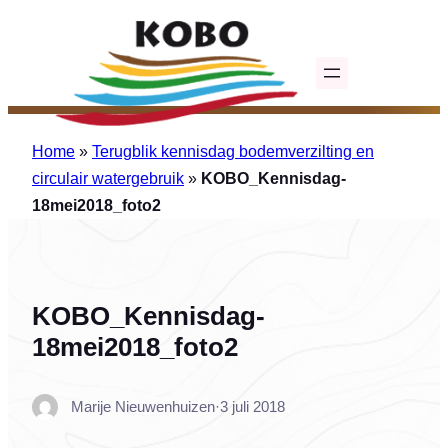
Ga
naar
de
inhoud
Home
»
Terugblik kennisdag bodemverzilting en
circulair watergebruik
»
KOBO_Kennisdag-
18mei2018_foto2
KOBO_Kennisdag-
18mei2018_foto2
Marije Nieuwenhuizen
·
3 juli 2018