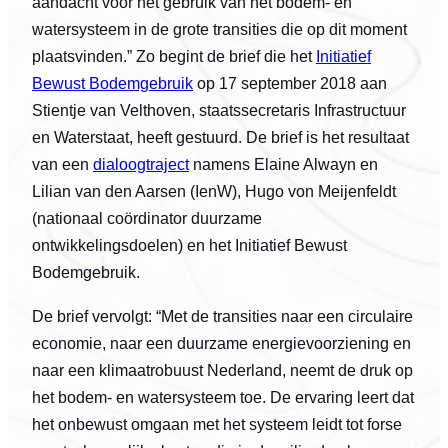
aandacht voor het gebruik van het bodem- en
watersysteem in de grote transities die op dit moment
plaatsvinden.” Zo begint de brief die het
Initiatief
Bewust Bodemgebruik
op 17 september 2018 aan
Stientje van Velthoven, staatssecretaris Infrastructuur
en Waterstaat, heeft gestuurd. De brief is het resultaat
van een
dialoogtraject
namens Elaine Alwayn en
Lilian van den Aarsen (IenW), Hugo von Meijenfeldt
(nationaal coördinator duurzame
ontwikkelingsdoelen) en het Initiatief Bewust
Bodemgebruik.
De brief vervolgt: “Met de transities naar een circulaire
economie, naar een duurzame energievoorziening en
naar een klimaatrobuust Nederland, neemt de druk op
het bodem- en watersysteem toe. De ervaring leert dat
het onbewust omgaan met het systeem leidt tot forse