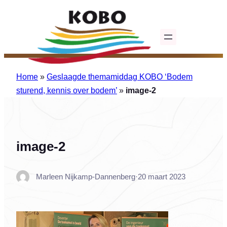
Ga
naar
de
inhoud
Home
»
Geslaagde themamiddag KOBO ‘Bodem
sturend, kennis over bodem’
»
image-2
image-2
Marleen Nijkamp-Dannenberg
·
20 maart 2023