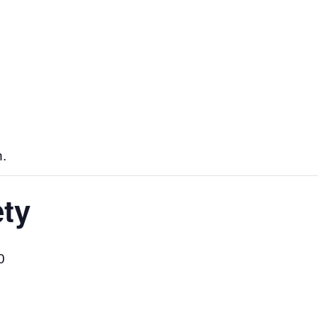
n.
ty
0