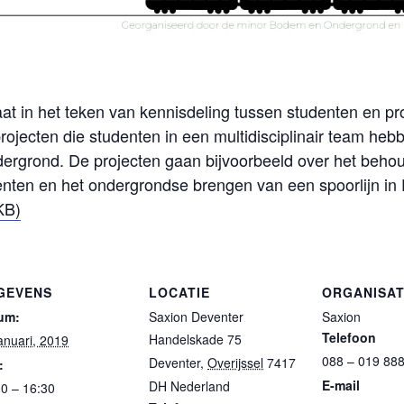
t in het teken van kennisdeling tussen studenten en pro
jecten die studenten in een multidisciplinair team heb
grond. De projecten gaan bijvoorbeeld over het behoud
nten en het ondergrondse brengen van een spoorlijn in
KB)
GEVENS
LOCATIE
ORGANISA
um:
Saxion Deventer
Saxion
Telefoon
Handelskade 75
anuari, 2019
088 – 019 88
Deventer
,
Overijssel
7417
:
E-mail
DH
Nederland
30 – 16:30