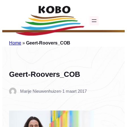
Ga
naar
de
inhoud
Home
»
Geert-Roovers_COB
Geert-Roovers_COB
Marije Nieuwenhuizen
·
1 maart 2017