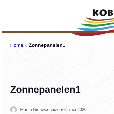
Ga
naar
de
inhoud
Home
»
Zonnepanelen1
Zonnepanelen1
Marije Nieuwenhuizen
·
31 mei 2020