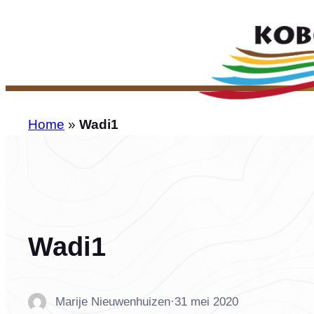
Ga
naar
de
inhoud
Home
»
Wadi1
Wadi1
Marije Nieuwenhuizen
·
31 mei 2020