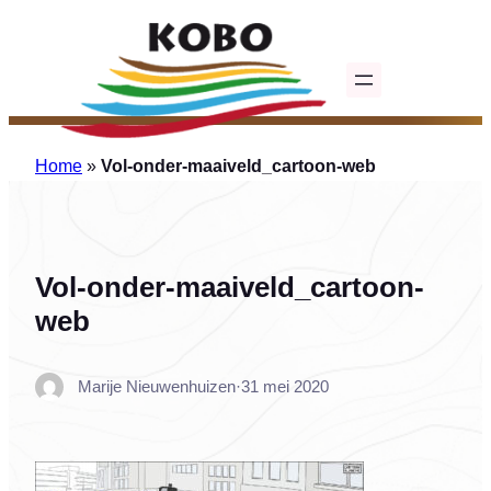
Ga
naar
de
inhoud
Home
»
Vol-onder-maaiveld_cartoon-web
Vol-onder-maaiveld_cartoon-
web
Marije Nieuwenhuizen
·
31 mei 2020