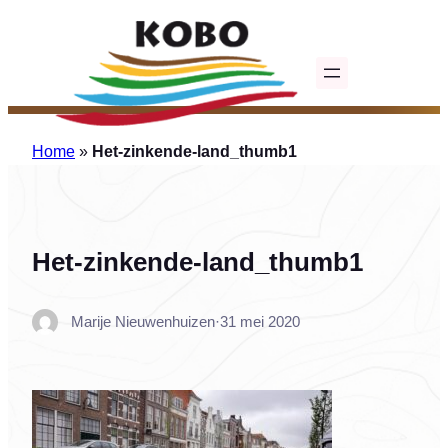
Ga
naar
de
inhoud
Home
»
Het-zinkende-land_thumb1
Het-zinkende-land_thumb1
Marije Nieuwenhuizen
·
31 mei 2020