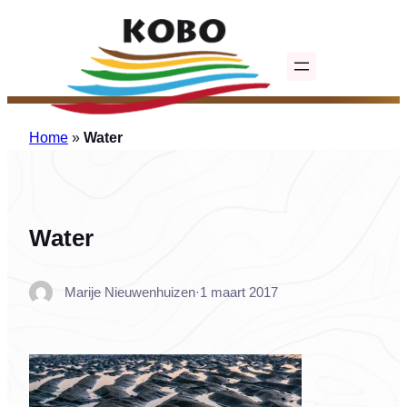
Ga
naar
de
inhoud
Home
»
Water
Water
Marije Nieuwenhuizen
·
1 maart 2017