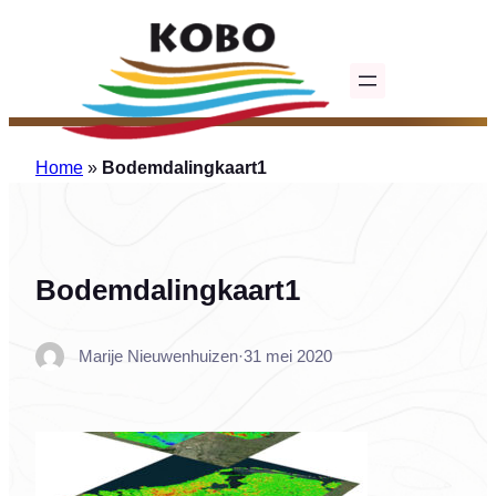
Ga
naar
de
inhoud
Home
»
Bodemdalingkaart1
Bodemdalingkaart1
Marije Nieuwenhuizen
·
31 mei 2020