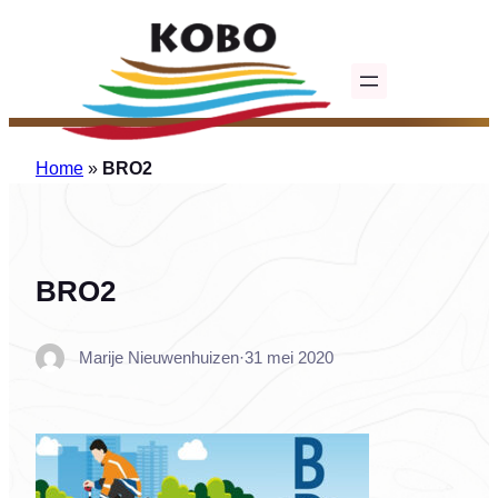
Ga
naar
de
inhoud
Home
»
BRO2
BRO2
Marije Nieuwenhuizen
·
31 mei 2020