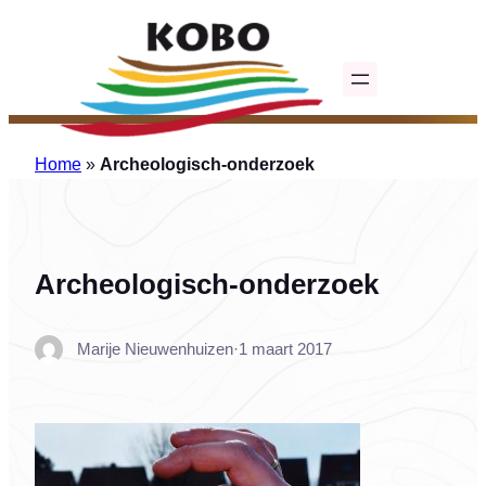
Ga
naar
de
inhoud
Home
»
Archeologisch-onderzoek
Archeologisch-onderzoek
Marije Nieuwenhuizen
·
1 maart 2017