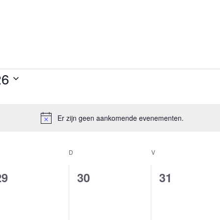
26
Er zijn geen aankomende evenementen.
Bericht
OENSDAG
D
DONDERDAG
V
VRIJDAG
0
0
0
29
30
31
evenementen,
evenementen,
evenement