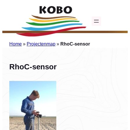
Ga
naar
de
inhoud
Home
»
Projectenmap
»
RhoC-sensor
RhoC-sensor