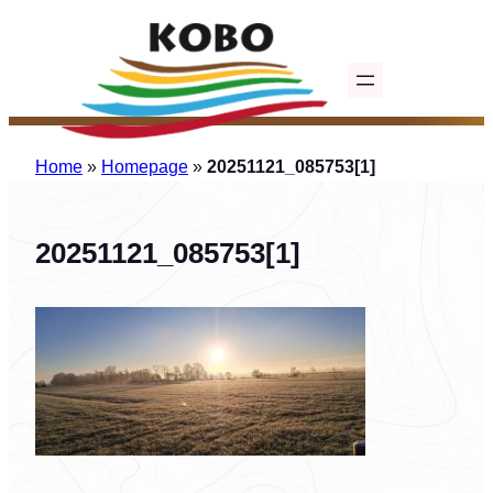
Ga
naar
de
inhoud
Home
»
Homepage
»
20251121_085753[1]
20251121_085753[1]