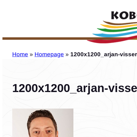
Ga
naar
de
inhoud
Home
»
Homepage
»
1200x1200_arjan-visser-
1200x1200_arjan-visser