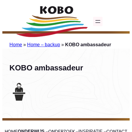
Ga
naar
de
inhoud
Home
»
Home – backup
»
KOBO ambassadeur
KOBO ambassadeur
HOME
ONDERZOEK
CONTACT
ONDERWIJS
INSPIRATIE