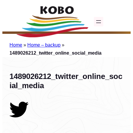
Ga
naar
de
inhoud
Home
»
Home – backup
»
1489026212_twitter_online_social_media
1489026212_twitter_online_soc
ial_media