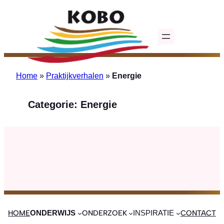
Ga
naar
de
inhoud
Home
»
Praktijkverhalen
»
Energie
Categorie:
Energie
HOME
ONDERZOEK
CONTACT
ONDERWIJS
INSPIRATIE