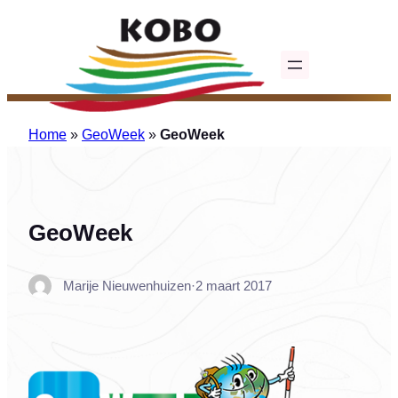
Ga
naar
de
inhoud
Home
»
GeoWeek
»
GeoWeek
GeoWeek
Marije Nieuwenhuizen
·
2 maart 2017